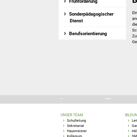
B
Frühförderung
Ei
Sonderpädagogischer
an
Dienst
di
Sc
Berufsorientierung
Zu
Ge
UNSER TEAM
BILDU
Schulleitung
Lei
Sekretariat
Gan
Hausmeister
Ink
Kollegium
SM