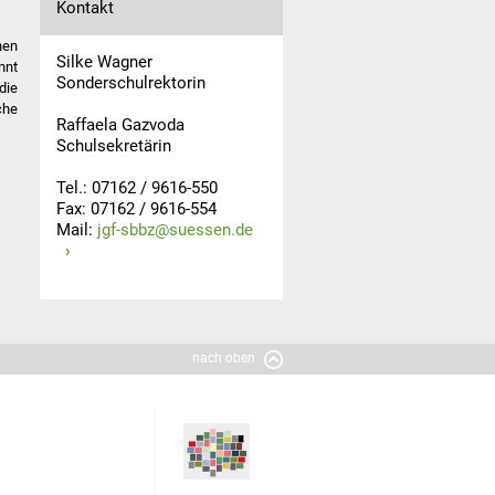
Kontakt
nen
Silke Wagner
nnt
Sonderschulrektorin
die
che
Raffaela Gazvoda
Schulsekretärin
Tel.: 07162 / 9616-550
Fax: 07162 / 9616-554
Mail:
jgf-sbbz@suessen.de
nach oben