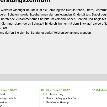
eratungszentrum
n weiterer wichtiger Baustein ist die Beratung von SchülerInnen, Eltern, LehrerIn
derer Schulen, sowie ErzieherInnen der umliegenden Kindergärten. Dabei begi
e beratende Zusammenarbeit bereits im vorschulischen Bereich und begleitet 
hülerInnen durch deren Schulzeit hindurch, immer mit dem Blick auf die berufli
kunft.
rne dürfen Sie sich bei Beratungsbedarf telefonisch an uns wenden.
NGSZENTRUM
BERATUNGSZENTRUM
AKTUELLES
tbild
Frühförderung
ztagesschule
Sonderpädagogischer Dienst
lusion
Berufsorientierung
V