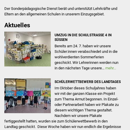
Formulare
Der Sonderpädagogische Dienst berät und unterstützt Lehrkräfte und
Eltern an den allgemeinen Schulen in unserem Einzugsgebiet.
Sonderpädagogischer
Aktuelles
Dienst
Eine starke Schulgemeinschaft
UMZUG IN DIE SCHULSTRASSE 4 IN S
Aufgaben
ÜSSEN
mit einem dichten Netzwerk
Bereits am 24. 7. haben wir unsere
an Partnern
Schüler:innen verabschiedet und in die
Einsatzgebiete
wohlverdienten Sommerferien
geschickt. Wir Lehrerinnen werden nun
Arbeitsweise
in den nächsten Tage unsere...
mehr...
Formulare
SCHÜLERWETTBEWERB DES LANDTAGES
Im Oktober dieses Schuljahres haben
Händ
Berufsorientierung
wir mit der ganzen Klasse ein Projekt
zum Thema Armut begonnen. In Einzel-
oder Partnerarbeit haben wir Plakate zu
Aktuelles
diesem wichtigen Thema gestaltet.
Nachdem wir unsere Plakate
fertiggestellt hatten, wurden sie zum Schülerwettbewerb in den
Landtag geschickt. Diese Woche haben wir nun endlich die Ergebnisse