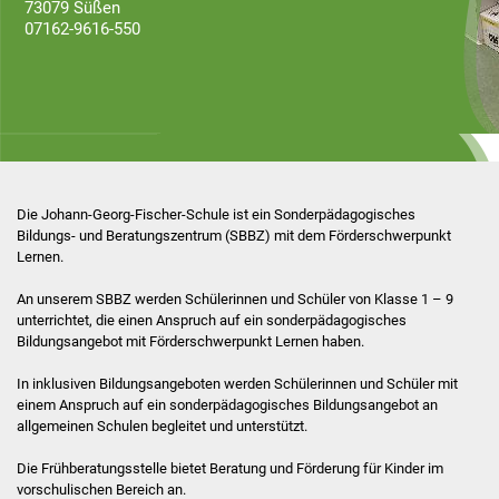
73079 Süßen
07162-9616-550
Inklusion
SMV
Elternbeirat
Schulsozialarbeit
Die Johann-Georg-Fischer-Schule ist ein Sonderpädagogisches
Bildungs- und Beratungszentrum (SBBZ) mit dem Förderschwerpunkt
Förderverein
Lernen.
Schule als Lebensraum
An unserem SBBZ werden Schülerinnen und Schüler von Klasse 1 – 9
Formulare
in dem die SchülerInnen
unterrichtet, die einen Anspruch auf ein sonderpädagogisches
gefördert und gefordert werden
Bildungsangebot mit Förderschwerpunkt Lernen haben.
Schulpastoral
In inklusiven Bildungsangeboten werden Schülerinnen und Schüler mit
einem Anspruch auf ein sonderpädagogisches Bildungsangebot an
Beratungszentrum
allgemeinen Schulen begleitet und unterstützt.
Frühförderung
Die Frühberatungsstelle bietet Beratung und Förderung für Kinder im
vorschulischen Bereich an.
Unser