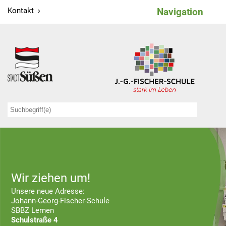
Kontakt
Navigation
Unser Team
Schulleitung
Sekretariat
Hausmeister
Kollegium
Schulsozialarbeit
Wir ziehen um!
Bildungszentrum
Unsere neue Adresse:
Johann-Georg-Fischer-Schule
Leitbild
SBBZ Lernen
Schulstraße 4
Ganztagesschule